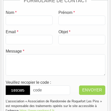
FORMULAIRE DE CONTACT
Nom
*
Prénom
*
Email
*
Objet
*
Message
*
Veuillez recopier le code
:
ENVOYER
L’association « Association de Randonnée de Roquefort Les Pins »
est responsable des traitements opérés sur le site accessible à
l’adresse
https://www.randoroc4.fr
.