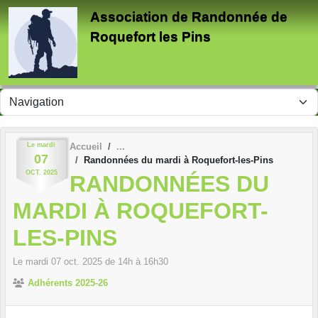
Panneau de gestion des cookies
Association de Randonnée de
Roquefort les Pins
Le
mardi
Accueil
07
Randonnées du mardi à Roquefort-les-Pins
OCT.
2025
RANDONNÉES DU
MARDI À ROQUEFORT-
LES-PINS
Le
mardi
07
oct.
2025
de 14h à 16h30
Adhérents 2025-26